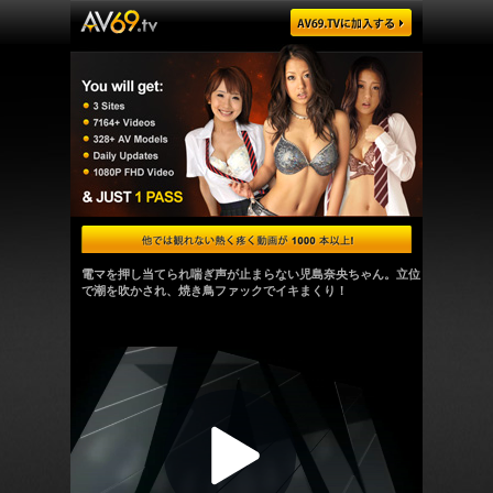
電マを押し当てられ喘ぎ声が止まらない児島奈央ちゃん。立位
で潮を吹かされ、焼き鳥ファックでイキまくり！