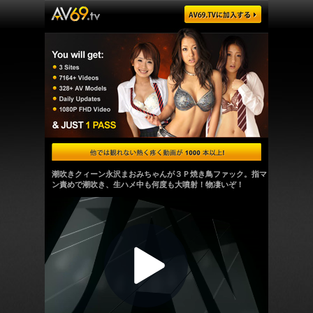
潮吹きクィーン永沢まおみちゃんが３Ｐ焼き鳥ファック。指マ
ン責めで潮吹き、生ハメ中も何度も大噴射！物凄いぞ！